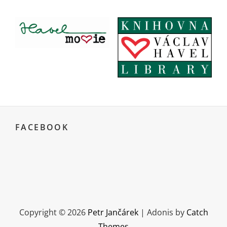
FACEBOOK
Home
Tady♡Havel
Další
Pedagogická
Spolupráce
Kontakt
filmy
činnost
a
dokumenty
Copyright © 2026
Petr Jančárek
|
Adonis by
Catch
Themes